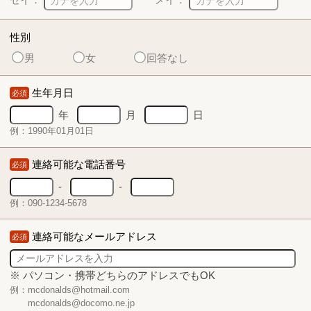
性別
男
女
回答なし
生年月日
必須
年
月
日
例：1990年01月01日
連絡可能な電話番号
必須
-
-
例：090-1234-5678
連絡可能なメールアドレス
必須
※ パソコン・携帯どちらのアドレスでもOK
例：mcdonalds@hotmail.com
mcdonalds@docomo.ne.jp