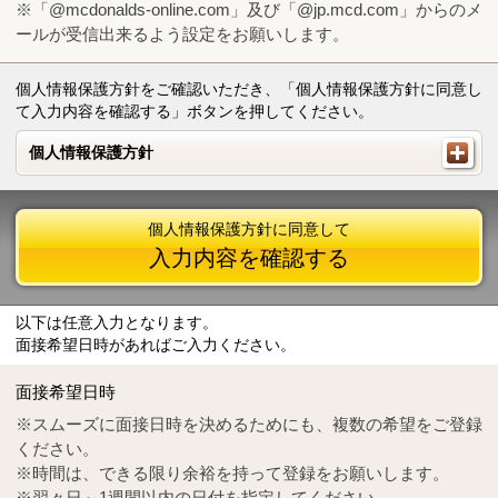
※「@mcdonalds-online.com」及び「@jp.mcd.com」からのメ
ールが受信出来るよう設定をお願いします。
個人情報保護方針をご確認いただき、「個人情報保護方針に同意し
て入力内容を確認する」ボタンを押してください。
個人情報保護方針
個人情報保護方針
個人情報保護方針に同意して
入力内容を確認する
以下は任意入力となります。
面接希望日時があればご入力ください。
Mail
crc@mcdonalds-online.com
面接希望日時
Tel
0570-55-0314
※スムーズに面接日時を決めるためにも、複数の希望をご登録
ください。
※時間は、できる限り余裕を持って登録をお願いします。
※翌々日～1週間以内の日付を指定してください。