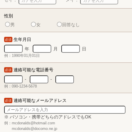
性別
男
女
回答なし
生年月日
必須
年
月
日
例：1990年01月01日
連絡可能な電話番号
必須
-
-
例：090-1234-5678
連絡可能なメールアドレス
必須
※ パソコン・携帯どちらのアドレスでもOK
例：mcdonalds@hotmail.com
mcdonalds@docomo.ne.jp