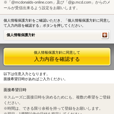
※「@mcdonalds-online.com」及び「@jp.mcd.com」からのメ
ールが受信出来るよう設定をお願いします。
個人情報保護方針をご確認いただき、「個人情報保護方針に同意し
て入力内容を確認する」ボタンを押してください。
個人情報保護方針
個人情報保護方針
個人情報保護方針に同意して
入力内容を確認する
以下は任意入力となります。
面接希望日時があればご入力ください。
Mail
crc@mcdonalds-online.com
面接希望日時
Tel
0570-55-0314
※スムーズに面接日時を決めるためにも、複数の希望をご登録
ください。
※時間は、できる限り余裕を持って登録をお願いします。
※翌日～1週間以内の日付を指定してください。