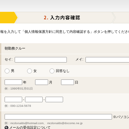
報を入力して「個人情報保護方針に同意して内容確認する」ボタンを押してくださ
朝勤務クルー
セイ:
メイ:
男
女
回答なし
年
月
日
例：1990年01月01日
-
-
例：090-1234-5678
※パソコ
例：mcdonalds@hotmail.com、 mcdonalds@docomo.ne.jp
メールの受信設定について