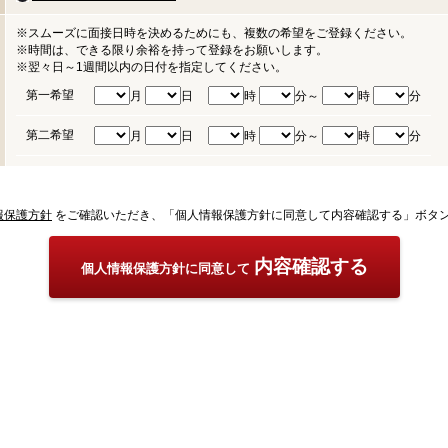
※スムーズに面接日時を決めるためにも、複数の希望をご登録ください。
※時間は、できる限り余裕を持って登録をお願いします。
※翌々日～1週間以内の日付を指定してください。
第一希望
月
日
時
分～
時
分
第二希望
月
日
時
分～
時
分
報保護方針
をご確認いただき、「個人情報保護方針に同意して内容確認する」ボタ
内容確認する
個人情報保護方針に同意して