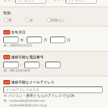
性別
男
女
回答なし
生年月日
必須
年
月
日
例：1990年01月01日
連絡可能な電話番号
必須
-
-
例：090-1234-5678
連絡可能なメールアドレス
必須
※ パソコン・携帯どちらのアドレスでもOK
例：mcdonalds@hotmail.com
mcdonalds@docomo.ne.jp