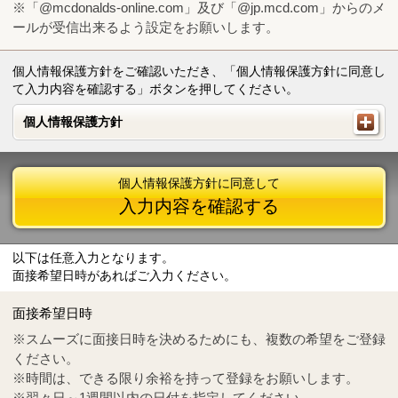
※「@mcdonalds-online.com」及び「@jp.mcd.com」からのメ
ールが受信出来るよう設定をお願いします。
個人情報保護方針をご確認いただき、「個人情報保護方針に同意し
て入力内容を確認する」ボタンを押してください。
個人情報保護方針
個人情報保護方針
個人情報保護方針に同意して
入力内容を確認する
以下は任意入力となります。
面接希望日時があればご入力ください。
Mail
crc@mcdonalds-online.com
面接希望日時
Tel
0570-55-0314
※スムーズに面接日時を決めるためにも、複数の希望をご登録
ください。
※時間は、できる限り余裕を持って登録をお願いします。
※翌々日～1週間以内の日付を指定してください。