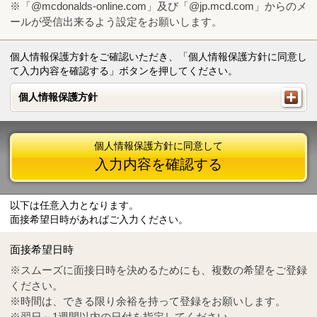
※「@mcdonalds-online.com」及び「@jp.mcd.com」からのメ
ールが受信出来るよう設定をお願いします。
個人情報保護方針をご確認いただき、「個人情報保護方針に同意し
て入力内容を確認する」ボタンを押してください。
個人情報保護方針
個人情報保護方針
個人情報保護方針に同意して
入力内容を確認する
以下は任意入力となります。
面接希望日時があればご入力ください。
Mail
crc@mcdonalds-online.com
面接希望日時
Tel
0570-55-0314
※スムーズに面接日時を決めるためにも、複数の希望をご登録
ください。
※時間は、できる限り余裕を持って登録をお願いします。
※翌日～1週間以内の日付を指定してください。