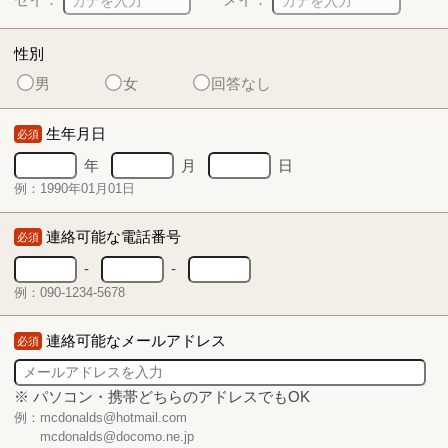
性別
男
女
回答なし
生年月日
必須
年
月
日
例：1990年01月01日
連絡可能な電話番号
必須
-
-
例：090-1234-5678
連絡可能なメールアドレス
必須
※ パソコン・携帯どちらのアドレスでもOK
例：mcdonalds@hotmail.com
mcdonalds@docomo.ne.jp