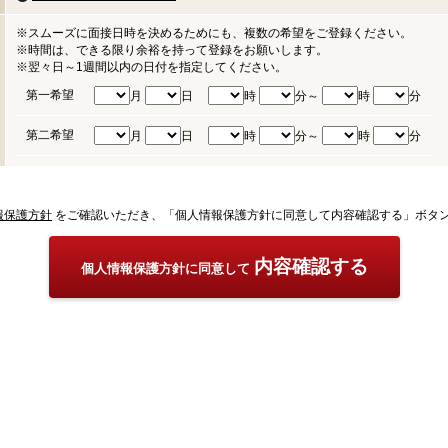
※スムーズに面接日時を決めるためにも、複数の希望をご登録ください。
※時間は、できる限り余裕を持って登録をお願いします。
※翌々日～1週間以内の日付を指定してください。
第一希望
月
日
時
分～
時
分
第二希望
月
日
時
分～
時
分
報保護方針
をご確認いただき、「個人情報保護方針に同意して内容確認する」ボタ
内容確認する
個人情報保護方針に同意して