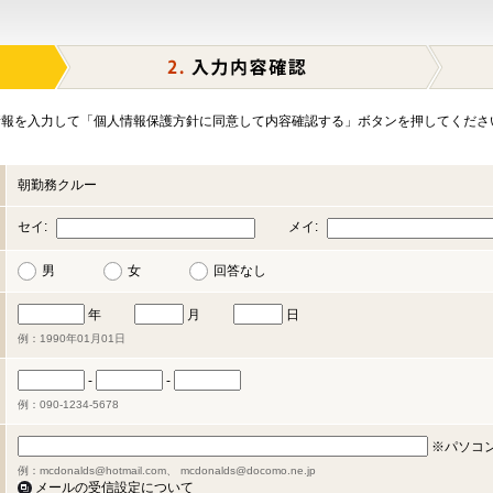
報を入力して「個人情報保護方針に同意して内容確認する」ボタンを押してくださ
朝勤務クルー
セイ:
メイ:
男
女
回答なし
年
月
日
例：1990年01月01日
-
-
例：090-1234-5678
※パソコ
例：mcdonalds@hotmail.com、 mcdonalds@docomo.ne.jp
メールの受信設定について