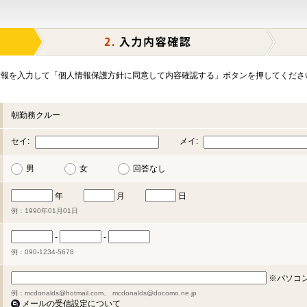
報を入力して「個人情報保護方針に同意して内容確認する」ボタンを押してくださ
朝勤務クルー
セイ:
メイ:
男
女
回答なし
年
月
日
例：1990年01月01日
-
-
例：090-1234-5678
※パソコ
例：mcdonalds@hotmail.com、 mcdonalds@docomo.ne.jp
メールの受信設定について