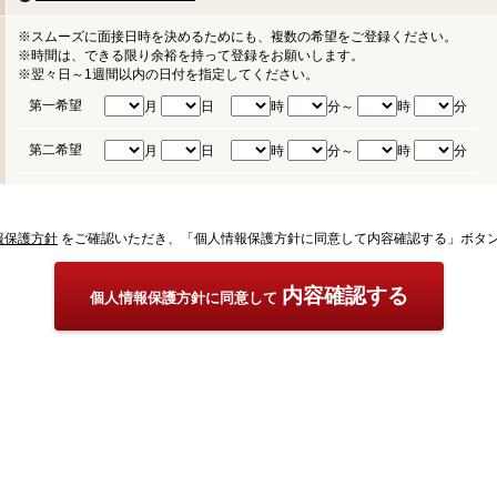
※スムーズに面接日時を決めるためにも、複数の希望をご登録ください。
※時間は、できる限り余裕を持って登録をお願いします。
※翌々日～1週間以内の日付を指定してください。
第一希望
月
日
時
分～
時
分
第二希望
月
日
時
分～
時
分
報保護方針
をご確認いただき、「個人情報保護方針に同意して内容確認する」ボタ
内容確認する
個人情報保護方針に同意して