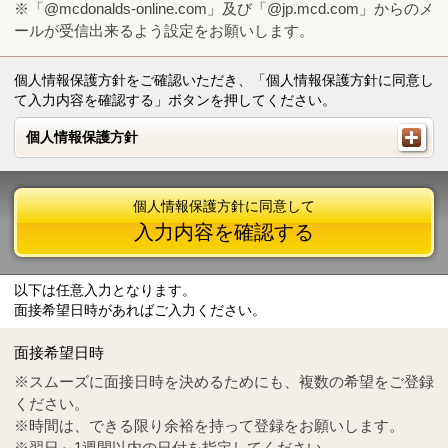
※「@mcdonalds-online.com」及び「@jp.mcd.com」からのメ
ールが受信出来るよう設定をお願いします。
個人情報保護方針をご確認いただき、「個人情報保護方針に同意し
て入力内容を確認する」ボタンを押してください。
個人情報保護方針
個人情報保護方針
個人情報保護方針に同意して
入力内容を確認する
以下は任意入力となります。
面接希望日時があればご入力ください。
Mail
crc@mcdonalds-online.com
面接希望日時
Tel
0570-55-0314
※スムーズに面接日時を決めるためにも、複数の希望をご登録
ください。
※時間は、できる限り余裕を持って登録をお願いします。
※翌日～1週間以内の日付を指定してください。