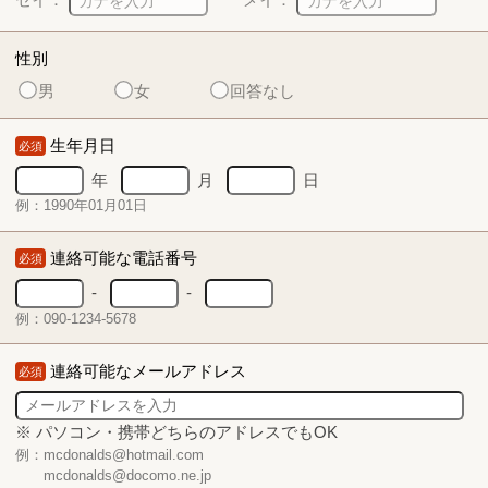
性別
男
女
回答なし
生年月日
必須
年
月
日
例：1990年01月01日
連絡可能な電話番号
必須
-
-
例：090-1234-5678
連絡可能なメールアドレス
必須
※ パソコン・携帯どちらのアドレスでもOK
例：mcdonalds@hotmail.com
mcdonalds@docomo.ne.jp