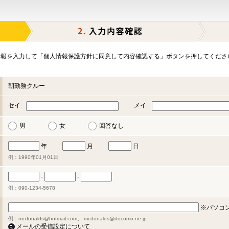
報を入力して「個人情報保護方針に同意して内容確認する」ボタンを押してくださ
朝勤務クルー
セイ:
メイ:
男
女
回答なし
年
月
日
例：1990年01月01日
-
-
例：090-1234-5678
※パソコ
例：mcdonalds@hotmail.com、 mcdonalds@docomo.ne.jp
メールの受信設定について