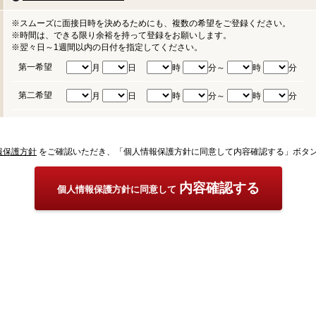
※スムーズに面接日時を決めるためにも、複数の希望をご登録ください。
※時間は、できる限り余裕を持って登録をお願いします。
※翌々日～1週間以内の日付を指定してください。
第一希望
月
日
時
分～
時
分
第二希望
月
日
時
分～
時
分
報保護方針
をご確認いただき、「個人情報保護方針に同意して内容確認する」ボタ
内容確認する
個人情報保護方針に同意して