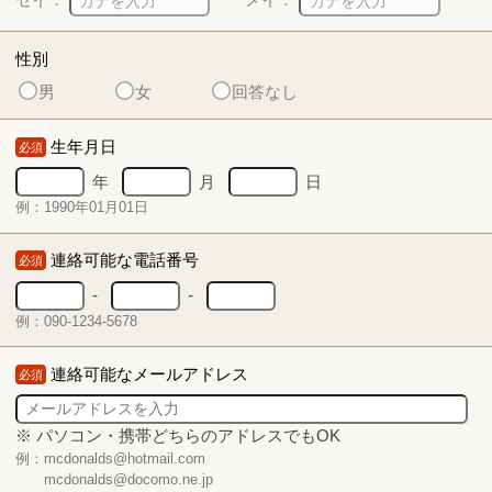
性別
男
女
回答なし
生年月日
必須
年
月
日
例：1990年01月01日
連絡可能な電話番号
必須
-
-
例：090-1234-5678
連絡可能なメールアドレス
必須
※ パソコン・携帯どちらのアドレスでもOK
例：mcdonalds@hotmail.com
mcdonalds@docomo.ne.jp