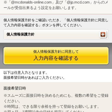
※「@mcdonalds-online.com」及び「@jp.mcd.com」からのメ
ールが受信出来るよう設定をお願いします。
個人情報保護方針をご確認いただき、「個人情報保護方針に同意し
て入力内容を確認する」ボタンを押してください。
個人情報保護方針
個人情報保護方針
個人情報保護方針に同意して
入力内容を確認する
以下は任意入力となります。
面接希望日時があればご入力ください。
Mail
crc@mcdonalds-online.com
面接希望日時
Tel
0570-55-0314
※スムーズに面接日時を決めるためにも、複数の希望をご登録
ください。
※時間は、できる限り余裕を持って登録をお願いします。
※翌々日～1週間以内の日付を指定してください。