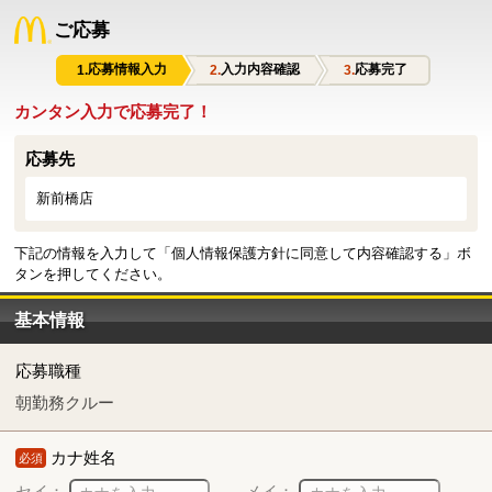
ご応募
応募情報入力
入力内容確認
応募完了
カンタン入力で応募完了！
応募先
新前橋店
下記の情報を入力して「個人情報保護方針に同意して内容確認する」ボ
タンを押してください。
基本情報
応募職種
朝勤務クルー
カナ姓名
必須
セイ：
メイ：