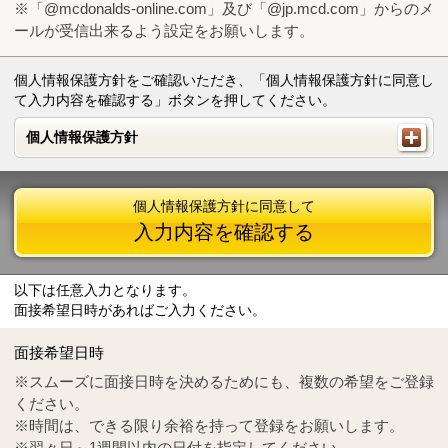
※「@mcdonalds-online.com」及び「@jp.mcd.com」からのメ
ールが受信出来るよう設定をお願いします。
個人情報保護方針をご確認いただき、「個人情報保護方針に同意し
て入力内容を確認する」ボタンを押してください。
個人情報保護方針
個人情報保護方針
個人情報保護方針に同意して
入力内容を確認する
以下は任意入力となります。
面接希望日時があればご入力ください。
Mail
crc@mcdonalds-online.com
面接希望日時
Tel
0570-55-0314
※スムーズに面接日時を決めるためにも、複数の希望をご登録
ください。
※時間は、できる限り余裕を持って登録をお願いします。
※翌々日～1週間以内の日付を指定してください。