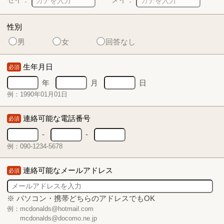
性別
男
女
回答なし
生年月日
必須
年
月
日
例：1990年01月01日
連絡可能な電話番号
必須
-
-
例：090-1234-5678
連絡可能なメールアドレス
必須
※ パソコン・携帯どちらのアドレスでもOK
例：mcdonalds@hotmail.com
mcdonalds@docomo.ne.jp