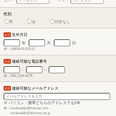
性別
男
女
回答なし
生年月日
必須
年
月
日
例：1990年01月01日
連絡可能な電話番号
必須
-
-
例：090-1234-5678
連絡可能なメールアドレス
必須
※ パソコン・携帯どちらのアドレスでもOK
例：mcdonalds@hotmail.com
mcdonalds@docomo.ne.jp