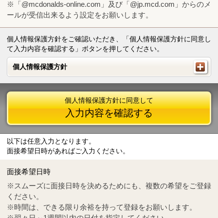
※「@mcdonalds-online.com」及び「@jp.mcd.com」からのメ
ールが受信出来るよう設定をお願いします。
個人情報保護方針をご確認いただき、「個人情報保護方針に同意し
て入力内容を確認する」ボタンを押してください。
個人情報保護方針
個人情報保護方針
個人情報保護方針に同意して
入力内容を確認する
以下は任意入力となります。
面接希望日時があればご入力ください。
Mail
crc@mcdonalds-online.com
面接希望日時
Tel
0570-55-0314
※スムーズに面接日時を決めるためにも、複数の希望をご登録
ください。
※時間は、できる限り余裕を持って登録をお願いします。
※翌々日～1週間以内の日付を指定してください。