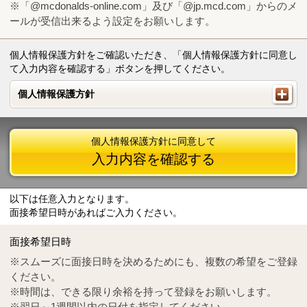
※「@mcdonalds-online.com」及び「@jp.mcd.com」からのメ
ールが受信出来るよう設定をお願いします。
個人情報保護方針をご確認いただき、「個人情報保護方針に同意し
て入力内容を確認する」ボタンを押してください。
個人情報保護方針
個人情報保護方針
個人情報保護方針に同意して
入力内容を確認する
以下は任意入力となります。
面接希望日時があればご入力ください。
Mail
crc@mcdonalds-online.com
面接希望日時
Tel
0570-55-0314
※スムーズに面接日時を決めるためにも、複数の希望をご登録
ください。
※時間は、できる限り余裕を持って登録をお願いします。
※翌日～1週間以内の日付を指定してください。