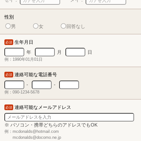
性別
男
女
回答なし
生年月日
必須
年
月
日
例：1990年01月01日
連絡可能な電話番号
必須
-
-
例：090-1234-5678
連絡可能なメールアドレス
必須
※ パソコン・携帯どちらのアドレスでもOK
例：mcdonalds@hotmail.com
mcdonalds@docomo.ne.jp