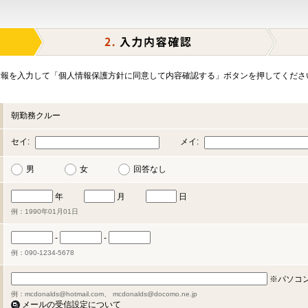
報を入力して「個人情報保護方針に同意して内容確認する」ボタンを押してくださ
朝勤務クルー
セイ:
メイ:
男
女
回答なし
年
月
日
例：1990年01月01日
-
-
例：090-1234-5678
※パソコ
例：mcdonalds@hotmail.com、 mcdonalds@docomo.ne.jp
メールの受信設定について