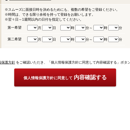
※スムーズに面接日時を決めるためにも、複数の希望をご登録ください。
※時間は、できる限り余裕を持って登録をお願いします。
※翌々日～1週間以内の日付を指定してください。
第一希望
月
日
時
分～
時
分
第二希望
月
日
時
分～
時
分
報保護方針
をご確認いただき、「個人情報保護方針に同意して内容確認する」ボタ
内容確認する
個人情報保護方針に同意して