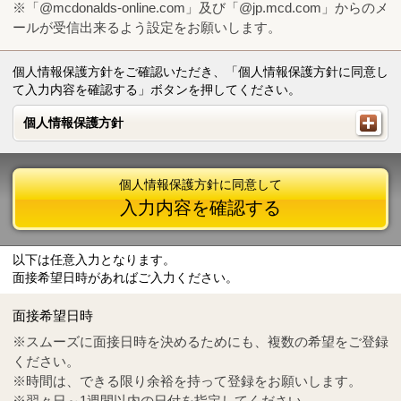
※「@mcdonalds-online.com」及び「@jp.mcd.com」からのメ
ールが受信出来るよう設定をお願いします。
個人情報保護方針をご確認いただき、「個人情報保護方針に同意し
て入力内容を確認する」ボタンを押してください。
個人情報保護方針
個人情報保護方針
個人情報保護方針に同意して
入力内容を確認する
以下は任意入力となります。
面接希望日時があればご入力ください。
Mail
crc@mcdonalds-online.com
面接希望日時
Tel
0570-55-0314
※スムーズに面接日時を決めるためにも、複数の希望をご登録
ください。
※時間は、できる限り余裕を持って登録をお願いします。
※翌々日～1週間以内の日付を指定してください。