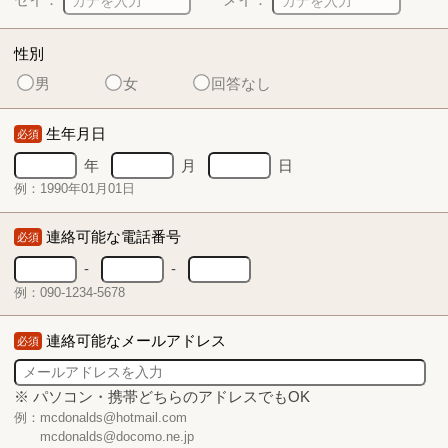
性別
男
女
回答なし
生年月日
必須
年
月
日
例：1990年01月01日
連絡可能な電話番号
必須
-
-
例：090-1234-5678
連絡可能なメールアドレス
必須
※ パソコン・携帯どちらのアドレスでもOK
例：mcdonalds@hotmail.com
mcdonalds@docomo.ne.jp