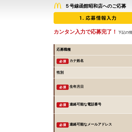
５号線函館昭和店へのご応募
カンタン入力で応募完了！
下記の情
応募職種
カナ姓名
性別
生年月日
連絡可能な電話番号
連絡可能なメールアドレス