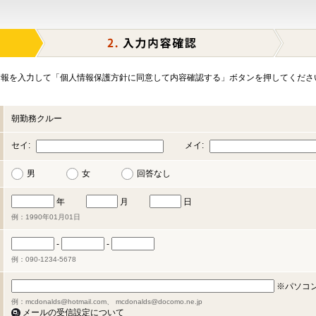
報を入力して「個人情報保護方針に同意して内容確認する」ボタンを押してくださ
朝勤務クルー
セイ:
メイ:
男
女
回答なし
年
月
日
例：1990年01月01日
-
-
例：090-1234-5678
※パソコ
例：mcdonalds@hotmail.com、 mcdonalds@docomo.ne.jp
メールの受信設定について