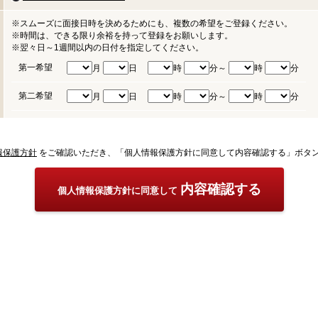
※スムーズに面接日時を決めるためにも、複数の希望をご登録ください。
※時間は、できる限り余裕を持って登録をお願いします。
※翌々日～1週間以内の日付を指定してください。
第一希望
月
日
時
分～
時
分
第二希望
月
日
時
分～
時
分
報保護方針
をご確認いただき、「個人情報保護方針に同意して内容確認する」ボタ
内容確認する
個人情報保護方針に同意して