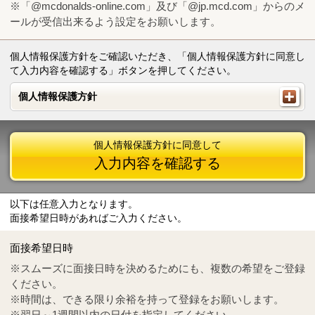
※「@mcdonalds-online.com」及び「@jp.mcd.com」からのメ
ールが受信出来るよう設定をお願いします。
個人情報保護方針をご確認いただき、「個人情報保護方針に同意し
て入力内容を確認する」ボタンを押してください。
個人情報保護方針
個人情報保護方針
個人情報保護方針に同意して
入力内容を確認する
以下は任意入力となります。
面接希望日時があればご入力ください。
Mail
crc@mcdonalds-online.com
面接希望日時
Tel
0570-55-0314
※スムーズに面接日時を決めるためにも、複数の希望をご登録
ください。
※時間は、できる限り余裕を持って登録をお願いします。
※翌日～1週間以内の日付を指定してください。