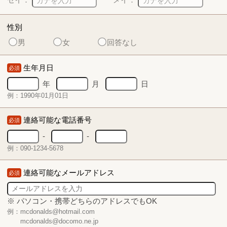
性別
男
女
回答なし
生年月日
必須
年
月
日
例：1990年01月01日
連絡可能な電話番号
必須
-
-
例：090-1234-5678
連絡可能なメールアドレス
必須
※ パソコン・携帯どちらのアドレスでもOK
例：mcdonalds@hotmail.com
mcdonalds@docomo.ne.jp