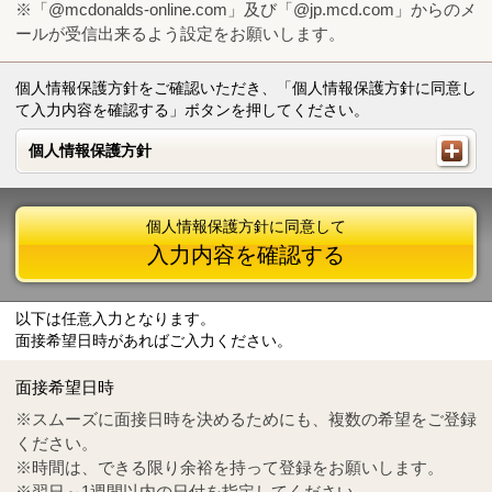
※「@mcdonalds-online.com」及び「@jp.mcd.com」からのメ
ールが受信出来るよう設定をお願いします。
個人情報保護方針をご確認いただき、「個人情報保護方針に同意し
て入力内容を確認する」ボタンを押してください。
個人情報保護方針
個人情報保護方針
個人情報保護方針に同意して
入力内容を確認する
以下は任意入力となります。
面接希望日時があればご入力ください。
Mail
crc@mcdonalds-online.com
面接希望日時
Tel
0570-55-0314
※スムーズに面接日時を決めるためにも、複数の希望をご登録
ください。
※時間は、できる限り余裕を持って登録をお願いします。
※翌日～1週間以内の日付を指定してください。