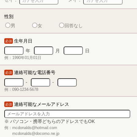
性別
男
女
回答なし
生年月日
必須
年
月
日
例：1990年01月01日
連絡可能な電話番号
必須
-
-
例：090-1234-5678
連絡可能なメールアドレス
必須
※ パソコン・携帯どちらのアドレスでもOK
例：mcdonalds@hotmail.com
mcdonalds@docomo.ne.jp