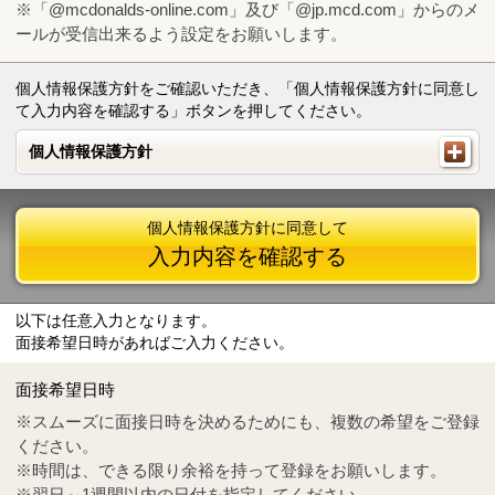
※「@mcdonalds-online.com」及び「@jp.mcd.com」からのメ
ールが受信出来るよう設定をお願いします。
個人情報保護方針をご確認いただき、「個人情報保護方針に同意し
て入力内容を確認する」ボタンを押してください。
個人情報保護方針
個人情報保護方針
個人情報保護方針に同意して
入力内容を確認する
以下は任意入力となります。
面接希望日時があればご入力ください。
Mail
crc@mcdonalds-online.com
面接希望日時
Tel
0570-55-0314
※スムーズに面接日時を決めるためにも、複数の希望をご登録
ください。
※時間は、できる限り余裕を持って登録をお願いします。
※翌日～1週間以内の日付を指定してください。