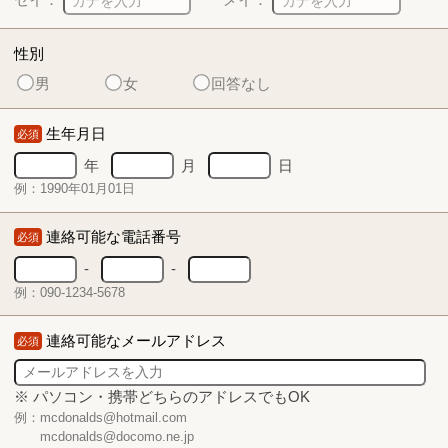
性別
男
女
回答なし
生年月日
必須
年
月
日
例：1990年01月01日
連絡可能な電話番号
必須
-
-
例：090-1234-5678
連絡可能なメールアドレス
必須
※ パソコン・携帯どちらのアドレスでもOK
例：mcdonalds@hotmail.com
mcdonalds@docomo.ne.jp