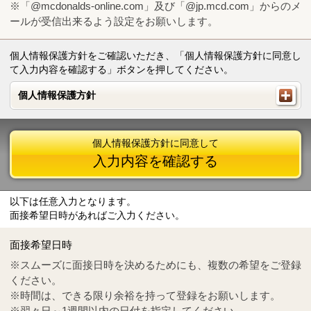
※「@mcdonalds-online.com」及び「@jp.mcd.com」からのメ
ールが受信出来るよう設定をお願いします。
個人情報保護方針をご確認いただき、「個人情報保護方針に同意し
て入力内容を確認する」ボタンを押してください。
個人情報保護方針
個人情報保護方針
個人情報保護方針に同意して
入力内容を確認する
以下は任意入力となります。
面接希望日時があればご入力ください。
Mail
crc@mcdonalds-online.com
面接希望日時
Tel
0570-55-0314
※スムーズに面接日時を決めるためにも、複数の希望をご登録
ください。
※時間は、できる限り余裕を持って登録をお願いします。
※翌々日～1週間以内の日付を指定してください。