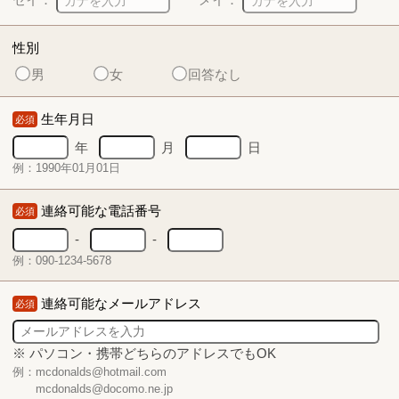
性別
男
女
回答なし
生年月日
必須
年
月
日
例：1990年01月01日
連絡可能な電話番号
必須
-
-
例：090-1234-5678
連絡可能なメールアドレス
必須
※ パソコン・携帯どちらのアドレスでもOK
例：mcdonalds@hotmail.com
mcdonalds@docomo.ne.jp