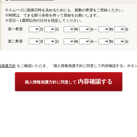
※スムーズに面接日時を決めるためにも、複数の希望をご登録ください。
※時間は、できる限り余裕を持って登録をお願いします。
※翌日～1週間以内の日付を指定してください。
第一希望
月
日
時
分～
時
分
第二希望
月
日
時
分～
時
分
報保護方針
をご確認いただき、「個人情報保護方針に同意して内容確認する」ボタ
内容確認する
個人情報保護方針に同意して