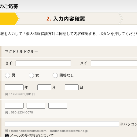
のご応募
報を入力して「個人情報保護方針に同意して内容確認する」ボタンを押してくださ
マクドナルドクルー
セイ:
メイ:
男
女
回答なし
年
月
日
例：1990年01月01日
-
-
例：090-1234-5678
※パソコ
例：mcdonalds@hotmail.com、 mcdonalds@docomo.ne.jp
メールの受信設定について