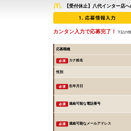
【受付休止】八代インター店へ
カンタン入力で応募完了！
下記の情
応募職種
カナ姓名
性別
生年月日
連絡可能な電話番号
連絡可能なメールアドレス