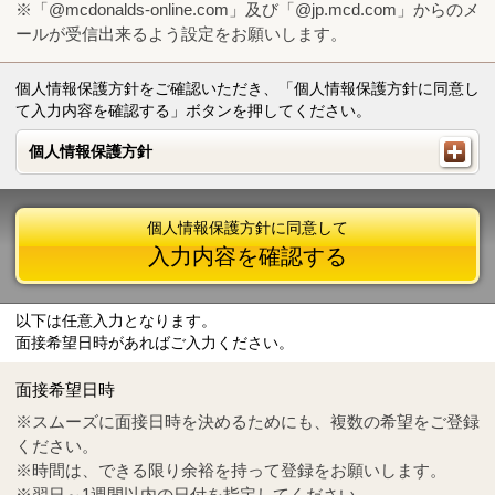
※「@mcdonalds-online.com」及び「@jp.mcd.com」からのメ
ールが受信出来るよう設定をお願いします。
個人情報保護方針をご確認いただき、「個人情報保護方針に同意し
て入力内容を確認する」ボタンを押してください。
個人情報保護方針
個人情報保護方針
個人情報保護方針に同意して
入力内容を確認する
以下は任意入力となります。
面接希望日時があればご入力ください。
Mail
crc@mcdonalds-online.com
面接希望日時
Tel
0570-55-0314
※スムーズに面接日時を決めるためにも、複数の希望をご登録
ください。
※時間は、できる限り余裕を持って登録をお願いします。
※翌日～1週間以内の日付を指定してください。