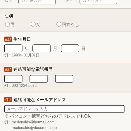
性別
男
女
回答なし
生年月日
必須
年
月
日
例：1990年01月01日
連絡可能な電話番号
必須
-
-
例：090-1234-5678
連絡可能なメールアドレス
必須
※ パソコン・携帯どちらのアドレスでもOK
例：mcdonalds@hotmail.com
mcdonalds@docomo.ne.jp