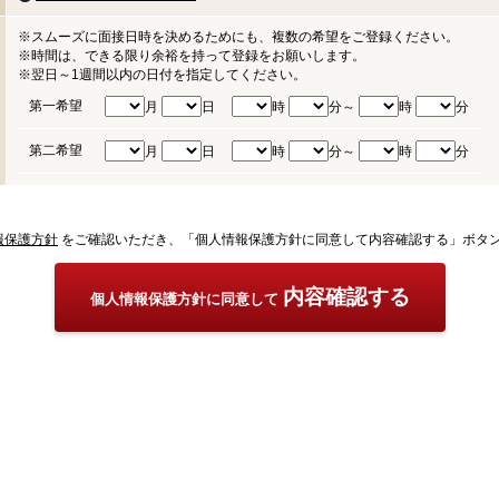
※スムーズに面接日時を決めるためにも、複数の希望をご登録ください。
※時間は、できる限り余裕を持って登録をお願いします。
※翌日～1週間以内の日付を指定してください。
第一希望
月
日
時
分～
時
分
第二希望
月
日
時
分～
時
分
報保護方針
をご確認いただき、「個人情報保護方針に同意して内容確認する」ボタ
内容確認する
個人情報保護方針に同意して