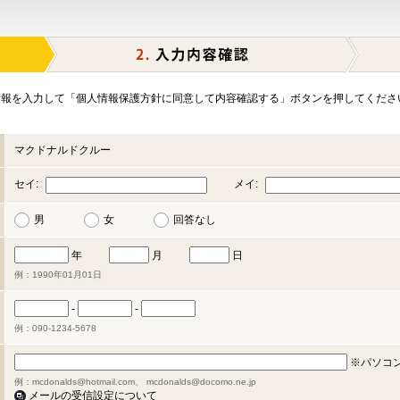
報を入力して「個人情報保護方針に同意して内容確認する」ボタンを押してくださ
マクドナルドクルー
セイ:
メイ:
男
女
回答なし
年
月
日
例：1990年01月01日
-
-
例：090-1234-5678
※パソコ
例：mcdonalds@hotmail.com、 mcdonalds@docomo.ne.jp
メールの受信設定について