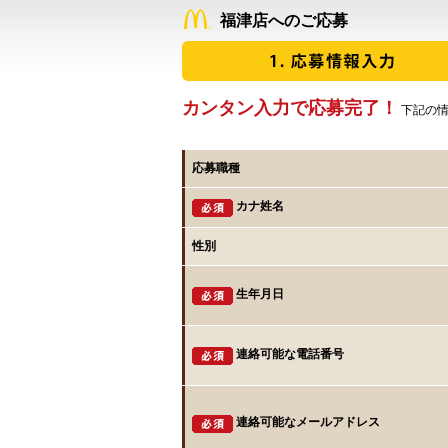
福津店へのご応募
カンタン入力で応募完了！
下記の情
応募職種
カナ姓名
性別
生年月日
連絡可能な電話番号
連絡可能なメールアドレス