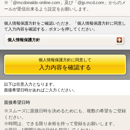
※「@mcdonalds-online.com」及び「@jp.mcd.com」からのメ
ールが受信出来るよう設定をお願いします。
個人情報保護方針をご確認いただき、「個人情報保護方針に同意し
て入力内容を確認する」ボタンを押してください。
個人情報保護方針
個人情報保護方針
個人情報保護方針に同意して
入力内容を確認する
以下は任意入力となります。
面接希望日時があればご入力ください。
Mail
crc@mcdonalds-online.com
面接希望日時
Tel
0570-55-0314
※スムーズに面接日時を決めるためにも、複数の希望をご登録
ください。
※時間は、できる限り余裕を持って登録をお願いします。
※翌日～1週間以内の日付を指定してください。