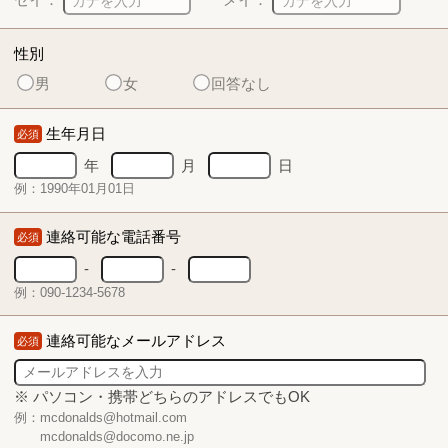
性別
男
女
回答なし
生年月日
必須
年
月
日
例：1990年01月01日
連絡可能な電話番号
必須
-
-
例：090-1234-5678
連絡可能なメールアドレス
必須
※ パソコン・携帯どちらのアドレスでもOK
例：mcdonalds@hotmail.com
mcdonalds@docomo.ne.jp