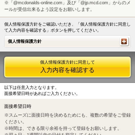
※「@mcdonalds-online.com」及び「@jp.mcd.com」からのメ
ールが受信出来るよう設定をお願いします。
個人情報保護方針をご確認いただき、「個人情報保護方針に同意し
て入力内容を確認する」ボタンを押してください。
個人情報保護方針
個人情報保護方針
個人情報保護方針に同意して
入力内容を確認する
以下は任意入力となります。
面接希望日時があればご入力ください。
Mail
crc@mcdonalds-online.com
面接希望日時
Tel
0570-55-0314
※スムーズに面接日時を決めるためにも、複数の希望をご登録
ください。
※時間は、できる限り余裕を持って登録をお願いします。
※翌々日～1週間以内の日付を指定してください。