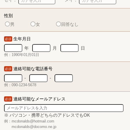
性別
男
女
回答なし
生年月日
必須
年
月
日
例：1990年01月01日
連絡可能な電話番号
必須
-
-
例：090-1234-5678
連絡可能なメールアドレス
必須
※ パソコン・携帯どちらのアドレスでもOK
例：mcdonalds@hotmail.com
mcdonalds@docomo.ne.jp