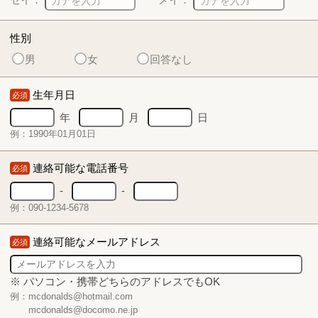
性別
男
女
回答なし
生年月日
必須
年
月
日
例：1990年01月01日
連絡可能な電話番号
必須
-
-
例：090-1234-5678
連絡可能なメールアドレス
必須
※ パソコン・携帯どちらのアドレスでもOK
例：mcdonalds@hotmail.com
mcdonalds@docomo.ne.jp