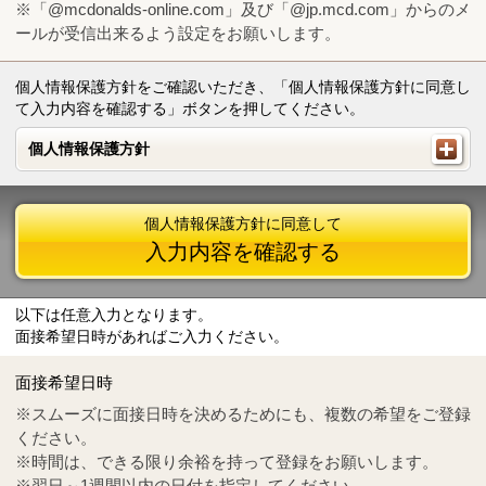
※「@mcdonalds-online.com」及び「@jp.mcd.com」からのメ
ールが受信出来るよう設定をお願いします。
個人情報保護方針をご確認いただき、「個人情報保護方針に同意し
て入力内容を確認する」ボタンを押してください。
個人情報保護方針
個人情報保護方針
個人情報保護方針に同意して
入力内容を確認する
以下は任意入力となります。
面接希望日時があればご入力ください。
Mail
crc@mcdonalds-online.com
面接希望日時
Tel
0570-55-0314
※スムーズに面接日時を決めるためにも、複数の希望をご登録
ください。
※時間は、できる限り余裕を持って登録をお願いします。
※翌日～1週間以内の日付を指定してください。