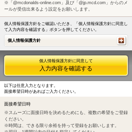
※「@mcdonalds-online.com」及び「@jp.mcd.com」からのメ
ールが受信出来るよう設定をお願いします。
個人情報保護方針をご確認いただき、「個人情報保護方針に同意し
て入力内容を確認する」ボタンを押してください。
個人情報保護方針
個人情報保護方針
個人情報保護方針に同意して
入力内容を確認する
以下は任意入力となります。
面接希望日時があればご入力ください。
Mail
crc@mcdonalds-online.com
面接希望日時
Tel
0570-55-0314
※スムーズに面接日時を決めるためにも、複数の希望をご登録
ください。
※時間は、できる限り余裕を持って登録をお願いします。
※翌日～1週間以内の日付を指定してください。