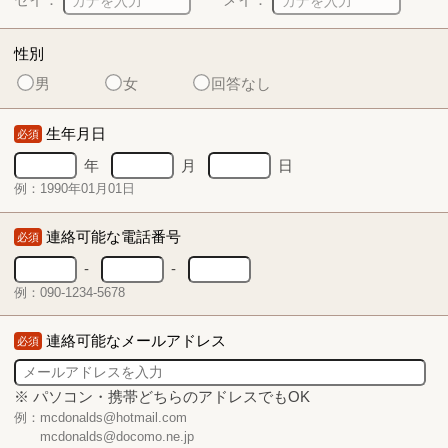
性別
男
女
回答なし
生年月日
必須
年
月
日
例：1990年01月01日
連絡可能な電話番号
必須
-
-
例：090-1234-5678
連絡可能なメールアドレス
必須
※ パソコン・携帯どちらのアドレスでもOK
例：mcdonalds@hotmail.com
mcdonalds@docomo.ne.jp