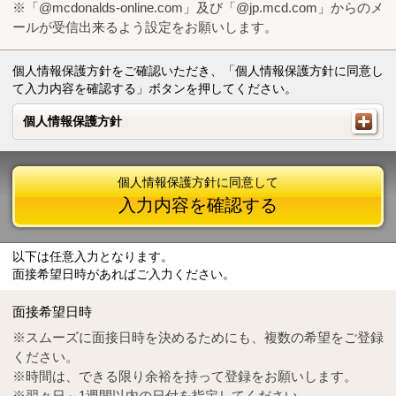
※「@mcdonalds-online.com」及び「@jp.mcd.com」からのメ
ールが受信出来るよう設定をお願いします。
個人情報保護方針をご確認いただき、「個人情報保護方針に同意し
て入力内容を確認する」ボタンを押してください。
個人情報保護方針
個人情報保護方針
個人情報保護方針に同意して
入力内容を確認する
以下は任意入力となります。
面接希望日時があればご入力ください。
Mail
crc@mcdonalds-online.com
面接希望日時
Tel
0570-55-0314
※スムーズに面接日時を決めるためにも、複数の希望をご登録
ください。
※時間は、できる限り余裕を持って登録をお願いします。
※翌々日～1週間以内の日付を指定してください。