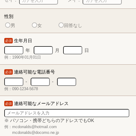
性別
男
女
回答なし
生年月日
必須
年
月
日
例：1990年01月01日
連絡可能な電話番号
必須
-
-
例：090-1234-5678
連絡可能なメールアドレス
必須
※ パソコン・携帯どちらのアドレスでもOK
例：mcdonalds@hotmail.com
mcdonalds@docomo.ne.jp