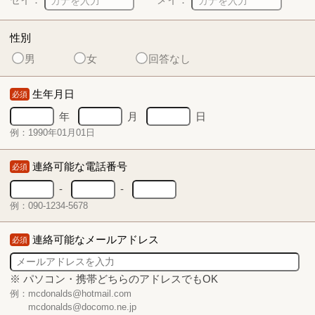
性別
男
女
回答なし
生年月日
必須
年
月
日
例：1990年01月01日
連絡可能な電話番号
必須
-
-
例：090-1234-5678
連絡可能なメールアドレス
必須
※ パソコン・携帯どちらのアドレスでもOK
例：mcdonalds@hotmail.com
mcdonalds@docomo.ne.jp