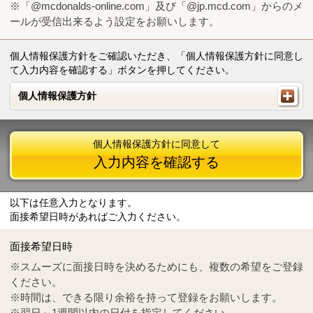
※「@mcdonalds-online.com」及び「@jp.mcd.com」からのメ
ールが受信出来るよう設定をお願いします。
個人情報保護方針をご確認いただき、「個人情報保護方針に同意し
て入力内容を確認する」ボタンを押してください。
個人情報保護方針
個人情報保護方針
個人情報保護方針に同意して
入力内容を確認する
以下は任意入力となります。
面接希望日時があればご入力ください。
Mail
crc@mcdonalds-online.com
面接希望日時
Tel
0570-55-0314
※スムーズに面接日時を決めるためにも、複数の希望をご登録
ください。
※時間は、できる限り余裕を持って登録をお願いします。
※翌日～1週間以内の日付を指定してください。