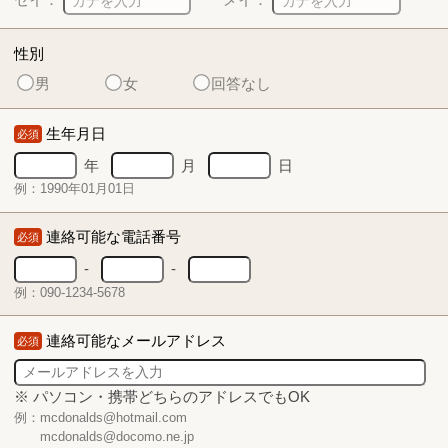
性別
男
女
回答なし
生年月日
必須
年
月
日
例：1990年01月01日
連絡可能な電話番号
必須
-
-
例：090-1234-5678
連絡可能なメールアドレス
必須
※ パソコン・携帯どちらのアドレスでもOK
例：mcdonalds@hotmail.com
mcdonalds@docomo.ne.jp