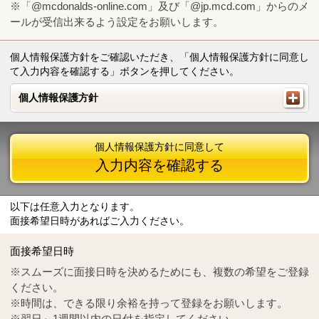
※「@mcdonalds-online.com」及び「@jp.mcd.com」からのメ
ールが受信出来るよう設定をお願いします。
個人情報保護方針をご確認いただき、「個人情報保護方針に同意し
て入力内容を確認する」ボタンを押してください。
個人情報保護方針
個人情報保護方針
個人情報保護方針に同意して
入力内容を確認する
以下は任意入力となります。
面接希望日時があればご入力ください。
Mail
crc@mcdonalds-online.com
面接希望日時
Tel
0570-55-0314
※スムーズに面接日時を決めるためにも、複数の希望をご登録
ください。
※時間は、できる限り余裕を持って登録をお願いします。
※翌日～1週間以内の日付を指定してください。