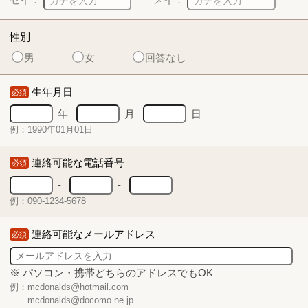
性別
男
女
回答なし
生年月日
必須
年
月
日
例：1990年01月01日
連絡可能な電話番号
必須
-
-
例：090-1234-5678
連絡可能なメールアドレス
必須
※ パソコン・携帯どちらのアドレスでもOK
例：mcdonalds@hotmail.com
mcdonalds@docomo.ne.jp