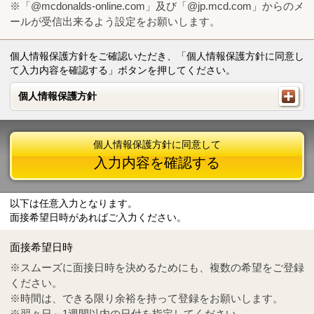
※「@mcdonalds-online.com」及び「@jp.mcd.com」からのメ
ールが受信出来るよう設定をお願いします。
個人情報保護方針をご確認いただき、「個人情報保護方針に同意し
て入力内容を確認する」ボタンを押してください。
個人情報保護方針
個人情報保護方針
個人情報保護方針に同意して
入力内容を確認する
以下は任意入力となります。
面接希望日時があればご入力ください。
Mail
crc@mcdonalds-online.com
面接希望日時
Tel
0570-55-0314
※スムーズに面接日時を決めるためにも、複数の希望をご登録
ください。
※時間は、できる限り余裕を持って登録をお願いします。
※翌々日～1週間以内の日付を指定してください。