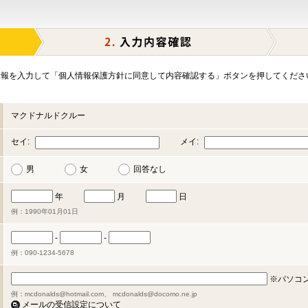
報を入力して「個人情報保護方針に同意して内容確認する」ボタンを押してくださ
マクドナルドクルー
セイ:
メイ:
男
女
回答なし
年
月
日
例：1990年01月01日
-
-
例：090-1234-5678
※パソコ
例：mcdonalds@hotmail.com、 mcdonalds@docomo.ne.jp
メールの受信設定について