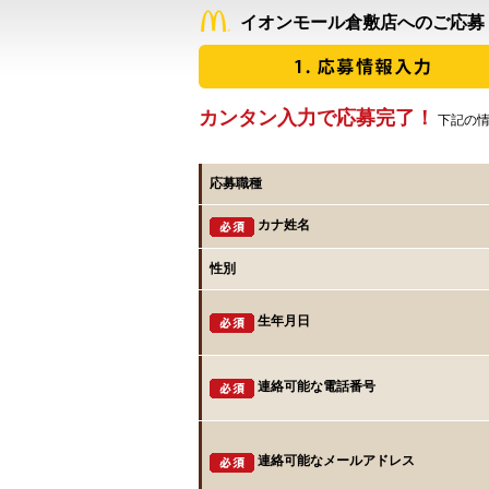
イオンモール倉敷店へのご応募
カンタン入力で応募完了！
下記の情
応募職種
カナ姓名
性別
生年月日
連絡可能な電話番号
連絡可能なメールアドレス