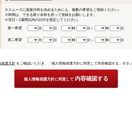
※スムーズに面接日時を決めるためにも、複数の希望をご登録ください。
※時間は、できる限り余裕を持って登録をお願いします。
※翌日～1週間以内の日付を指定してください。
第一希望
月
日
時
分～
時
分
第二希望
月
日
時
分～
時
分
報保護方針
をご確認いただき、「個人情報保護方針に同意して内容確認する」ボタ
内容確認する
個人情報保護方針に同意して