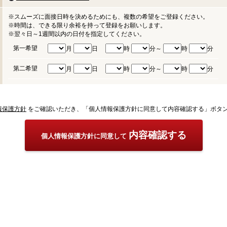
※スムーズに面接日時を決めるためにも、複数の希望をご登録ください。
※時間は、できる限り余裕を持って登録をお願いします。
※翌々日～1週間以内の日付を指定してください。
第一希望
月
日
時
分～
時
分
第二希望
月
日
時
分～
時
分
報保護方針
をご確認いただき、「個人情報保護方針に同意して内容確認する」ボタ
内容確認する
個人情報保護方針に同意して