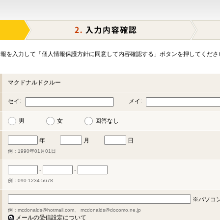
報を入力して「個人情報保護方針に同意して内容確認する」ボタンを押してくださ
マクドナルドクルー
セイ:
メイ:
男
女
回答なし
年
月
日
例：1990年01月01日
-
-
例：090-1234-5678
※パソコ
例：mcdonalds@hotmail.com、 mcdonalds@docomo.ne.jp
メールの受信設定について