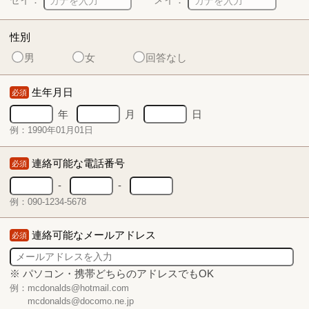
性別
男
女
回答なし
生年月日
必須
年
月
日
例：1990年01月01日
連絡可能な電話番号
必須
-
-
例：090-1234-5678
連絡可能なメールアドレス
必須
※ パソコン・携帯どちらのアドレスでもOK
例：mcdonalds@hotmail.com
mcdonalds@docomo.ne.jp