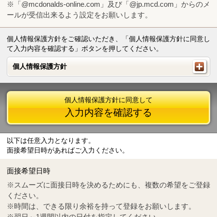
※「@mcdonalds-online.com」及び「@jp.mcd.com」からのメ
ールが受信出来るよう設定をお願いします。
個人情報保護方針をご確認いただき、「個人情報保護方針に同意し
て入力内容を確認する」ボタンを押してください。
個人情報保護方針
個人情報保護方針
個人情報保護方針に同意して
入力内容を確認する
以下は任意入力となります。
面接希望日時があればご入力ください。
Mail
crc@mcdonalds-online.com
面接希望日時
Tel
0570-55-0314
※スムーズに面接日時を決めるためにも、複数の希望をご登録
ください。
※時間は、できる限り余裕を持って登録をお願いします。
※翌日～1週間以内の日付を指定してください。