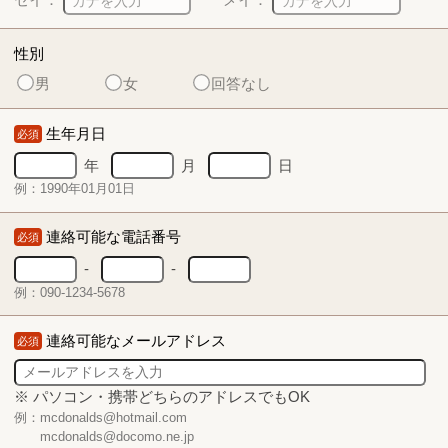
性別
男
女
回答なし
生年月日
必須
年
月
日
例：1990年01月01日
連絡可能な電話番号
必須
-
-
例：090-1234-5678
連絡可能なメールアドレス
必須
※ パソコン・携帯どちらのアドレスでもOK
例：mcdonalds@hotmail.com
mcdonalds@docomo.ne.jp