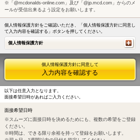
※「@mcdonalds-online.com」及び「@jp.mcd.com」からのメ
ールが受信出来るよう設定をお願いします。
個人情報保護方針をご確認いただき、「個人情報保護方針に同意し
て入力内容を確認する」ボタンを押してください。
個人情報保護方針
個人情報保護方針
個人情報保護方針に同意して
入力内容を確認する
以下は任意入力となります。
面接希望日時があればご入力ください。
Mail
crc@mcdonalds-online.com
面接希望日時
Tel
0570-55-0314
※スムーズに面接日時を決めるためにも、複数の希望をご登録
ください。
※時間は、できる限り余裕を持って登録をお願いします。
※翌々日～1週間以内の日付を指定してください。