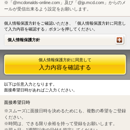
※「@mcdonalds-online.com」及び「@jp.mcd.com」からのメ
ールが受信出来るよう設定をお願いします。
個人情報保護方針をご確認いただき、「個人情報保護方針に同意し
て入力内容を確認する」ボタンを押してください。
個人情報保護方針
個人情報保護方針
個人情報保護方針に同意して
入力内容を確認する
以下は任意入力となります。
面接希望日時があればご入力ください。
Mail
crc@mcdonalds-online.com
面接希望日時
Tel
0570-55-0314
※スムーズに面接日時を決めるためにも、複数の希望をご登録
ください。
※時間は、できる限り余裕を持って登録をお願いします。
※翌々日～1週間以内の日付を指定してください。