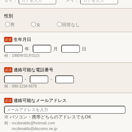
性別
男
女
回答なし
生年月日
必須
年
月
日
例：1990年01月01日
連絡可能な電話番号
必須
-
-
例：090-1234-5678
連絡可能なメールアドレス
必須
※ パソコン・携帯どちらのアドレスでもOK
例：mcdonalds@hotmail.com
mcdonalds@docomo.ne.jp