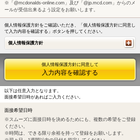
※「@mcdonalds-online.com」及び「@jp.mcd.com」からのメ
ールが受信出来るよう設定をお願いします。
個人情報保護方針をご確認いただき、「個人情報保護方針に同意し
て入力内容を確認する」ボタンを押してください。
個人情報保護方針
個人情報保護方針
個人情報保護方針に同意して
入力内容を確認する
以下は任意入力となります。
面接希望日時があればご入力ください。
Mail
crc@mcdonalds-online.com
面接希望日時
Tel
0570-55-0314
※スムーズに面接日時を決めるためにも、複数の希望をご登録
ください。
※時間は、できる限り余裕を持って登録をお願いします。
※翌々日～1週間以内の日付を指定してください。