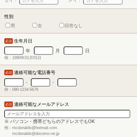
性別
男
女
回答なし
生年月日
必須
年
月
日
例：1990年01月01日
連絡可能な電話番号
必須
-
-
例：090-1234-5678
連絡可能なメールアドレス
必須
※ パソコン・携帯どちらのアドレスでもOK
例：mcdonalds@hotmail.com
mcdonalds@docomo.ne.jp