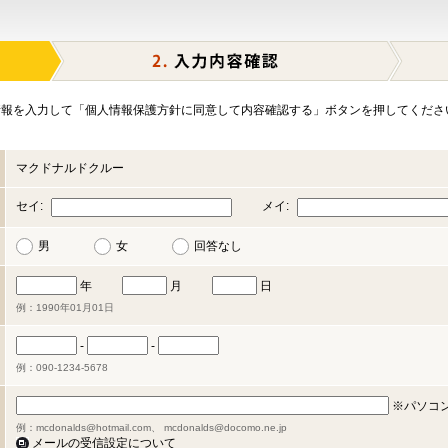
報を入力して「個人情報保護方針に同意して内容確認する」ボタンを押してくださ
マクドナルドクルー
セイ:
メイ:
男
女
回答なし
年
月
日
例：1990年01月01日
-
-
例：090-1234-5678
※パソコ
例：mcdonalds@hotmail.com、 mcdonalds@docomo.ne.jp
メールの受信設定について