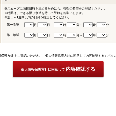
※スムーズに面接日時を決めるためにも、複数の希望をご登録ください。
※時間は、できる限り余裕を持って登録をお願いします。
※翌日～1週間以内の日付を指定してください。
第一希望
月
日
時
分～
時
分
第二希望
月
日
時
分～
時
分
報保護方針
をご確認いただき、「個人情報保護方針に同意して内容確認する」ボタ
内容確認する
個人情報保護方針に同意して