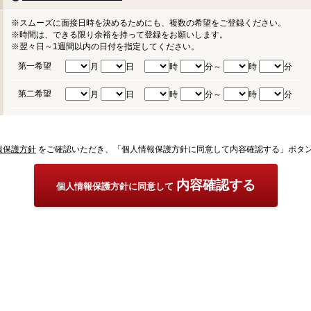
※スムーズに面接日時を決めるためにも、複数の希望をご登録ください。
※時間は、できる限り余裕を持って登録をお願いします。
※翌々日～1週間以内の日付を指定してください。
第一希望
月
日
時
分～
時
分
第二希望
月
日
時
分～
時
分
報保護方針
をご確認いただき、「個人情報保護方針に同意して内容確認する」ボタ
内容確認する
個人情報保護方針に同意して