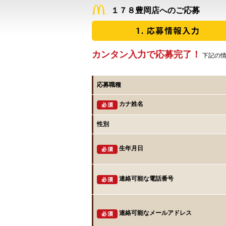
１７８豊岡店へのご応募
カンタン入力で応募完了！
下記の情
応募職種
カナ姓名
性別
生年月日
連絡可能な電話番号
連絡可能なメールアドレス