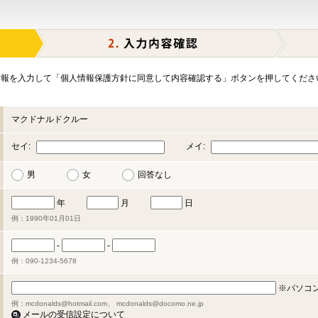
報を入力して「個人情報保護方針に同意して内容確認する」ボタンを押してくださ
マクドナルドクルー
セイ:
メイ:
男
女
回答なし
年
月
日
例：1990年01月01日
-
-
例：090-1234-5678
※パソコ
例：mcdonalds@hotmail.com、 mcdonalds@docomo.ne.jp
メールの受信設定について