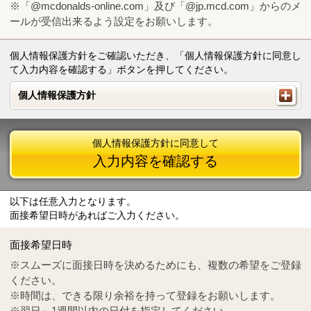
※「@mcdonalds-online.com」及び「@jp.mcd.com」からのメ
ールが受信出来るよう設定をお願いします。
個人情報保護方針をご確認いただき、「個人情報保護方針に同意し
て入力内容を確認する」ボタンを押してください。
個人情報保護方針
個人情報保護方針
個人情報保護方針に同意して
入力内容を確認する
以下は任意入力となります。
面接希望日時があればご入力ください。
Mail
crc@mcdonalds-online.com
面接希望日時
Tel
0570-55-0314
※スムーズに面接日時を決めるためにも、複数の希望をご登録
ください。
※時間は、できる限り余裕を持って登録をお願いします。
※翌日～1週間以内の日付を指定してください。