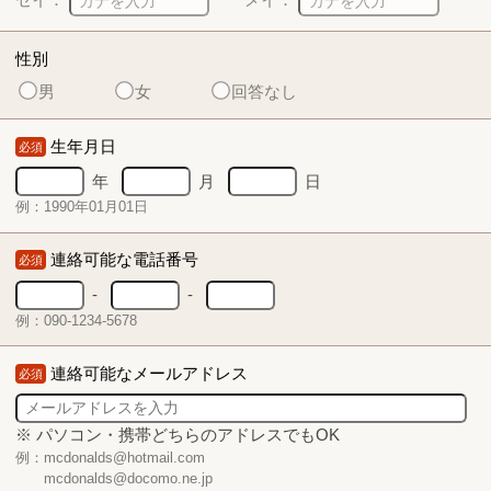
性別
男
女
回答なし
生年月日
必須
年
月
日
例：1990年01月01日
連絡可能な電話番号
必須
-
-
例：090-1234-5678
連絡可能なメールアドレス
必須
※ パソコン・携帯どちらのアドレスでもOK
例：mcdonalds@hotmail.com
mcdonalds@docomo.ne.jp