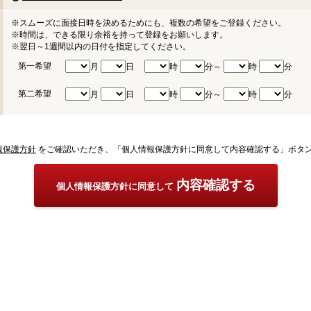
※スムーズに面接日時を決めるためにも、複数の希望をご登録ください。
※時間は、できる限り余裕を持って登録をお願いします。
※翌日～1週間以内の日付を指定してください。
第一希望
月
日
時
分～
時
分
第二希望
月
日
時
分～
時
分
報保護方針
をご確認いただき、「個人情報保護方針に同意して内容確認する」ボタ
内容確認する
個人情報保護方針に同意して