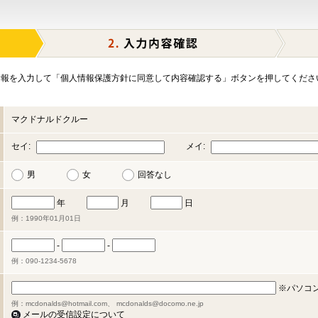
報を入力して「個人情報保護方針に同意して内容確認する」ボタンを押してくださ
マクドナルドクルー
セイ:
メイ:
男
女
回答なし
年
月
日
例：1990年01月01日
-
-
例：090-1234-5678
※パソコ
例：mcdonalds@hotmail.com、 mcdonalds@docomo.ne.jp
メールの受信設定について