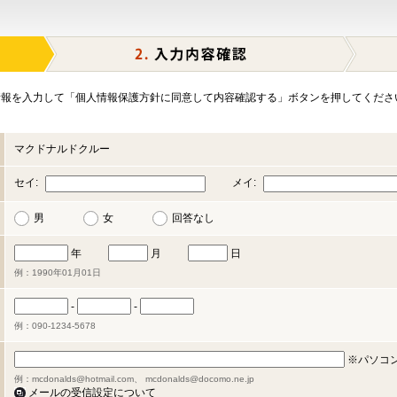
報を入力して「個人情報保護方針に同意して内容確認する」ボタンを押してくださ
マクドナルドクルー
セイ:
メイ:
男
女
回答なし
年
月
日
例：1990年01月01日
-
-
例：090-1234-5678
※パソコ
例：mcdonalds@hotmail.com、 mcdonalds@docomo.ne.jp
メールの受信設定について