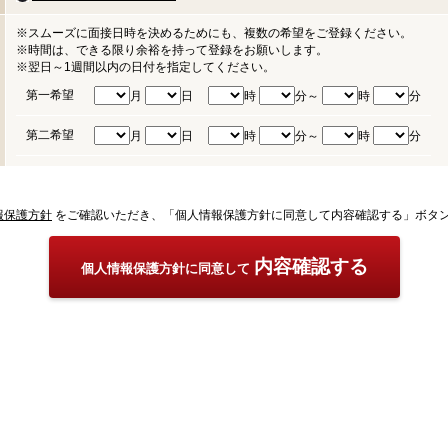
※スムーズに面接日時を決めるためにも、複数の希望をご登録ください。
※時間は、できる限り余裕を持って登録をお願いします。
※翌日～1週間以内の日付を指定してください。
第一希望
月
日
時
分～
時
分
第二希望
月
日
時
分～
時
分
報保護方針
をご確認いただき、「個人情報保護方針に同意して内容確認する」ボタ
内容確認する
個人情報保護方針に同意して