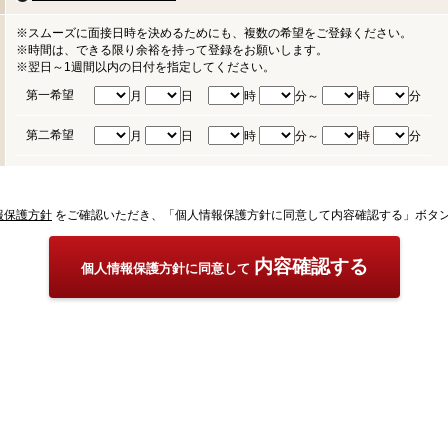
※スムーズに面接日時を決めるためにも、複数の希望をご登録ください。
※時間は、できる限り余裕を持って登録をお願いします。
※翌日～1週間以内の日付を指定してください。
第一希望
月
日
時
分～
時
分
第二希望
月
日
時
分～
時
分
報保護方針
をご確認いただき、「個人情報保護方針に同意して内容確認する」ボタ
内容確認する
個人情報保護方針に同意して