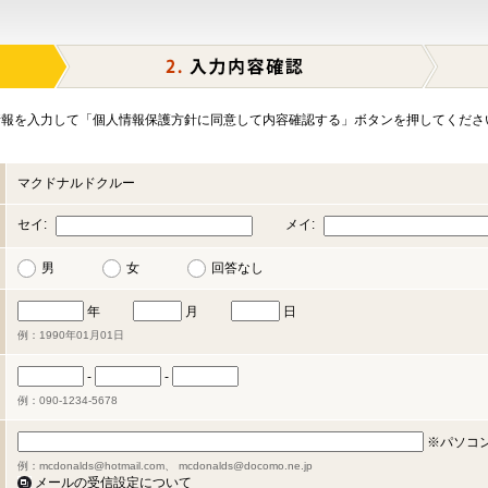
報を入力して「個人情報保護方針に同意して内容確認する」ボタンを押してくださ
マクドナルドクルー
セイ:
メイ:
男
女
回答なし
年
月
日
例：1990年01月01日
-
-
例：090-1234-5678
※パソコ
例：mcdonalds@hotmail.com、 mcdonalds@docomo.ne.jp
メールの受信設定について