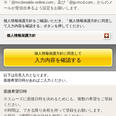
※「@mcdonalds-online.com」及び「@jp.mcd.com」からのメ
ールが受信出来るよう設定をお願いします。
個人情報保護方針をご確認いただき、「個人情報保護方針に同意し
て入力内容を確認する」ボタンを押してください。
個人情報保護方針
個人情報保護方針
個人情報保護方針に同意して
入力内容を確認する
以下は任意入力となります。
面接希望日時があればご入力ください。
Mail
crc@mcdonalds-online.com
面接希望日時
Tel
0570-55-0314
※スムーズに面接日時を決めるためにも、複数の希望をご登録
ください。
※時間は、できる限り余裕を持って登録をお願いします。
※翌日～1週間以内の日付を指定してください。