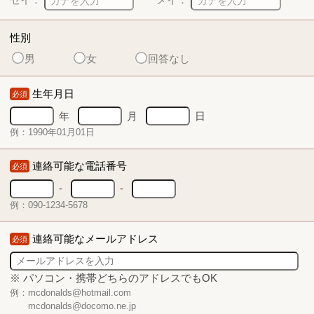
性別
男
女
回答なし
生年月日
必須
年
月
日
例：1990年01月01日
連絡可能な電話番号
必須
-
-
例：090-1234-5678
連絡可能なメールアドレス
必須
※ パソコン・携帯どちらのアドレスでもOK
例：mcdonalds@hotmail.com
mcdonalds@docomo.ne.jp