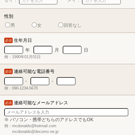
性別
男
女
回答なし
生年月日
必須
年
月
日
例：1990年01月01日
連絡可能な電話番号
必須
-
-
例：090-1234-5678
連絡可能なメールアドレス
必須
※ パソコン・携帯どちらのアドレスでもOK
例：mcdonalds@hotmail.com
mcdonalds@docomo.ne.jp