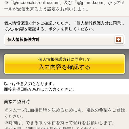
※「@mcdonalds-online.com」及び「@jp.mcd.com」からのメ
ールが受信出来るよう設定をお願いします。
個人情報保護方針をご確認いただき、「個人情報保護方針に同意し
て入力内容を確認する」ボタンを押してください。
個人情報保護方針
個人情報保護方針
個人情報保護方針に同意して
入力内容を確認する
以下は任意入力となります。
面接希望日時があればご入力ください。
Mail
crc@mcdonalds-online.com
面接希望日時
Tel
0570-55-0314
※スムーズに面接日時を決めるためにも、複数の希望をご登録
ください。
※時間は、できる限り余裕を持って登録をお願いします。
※翌々日～1週間以内の日付を指定してください。