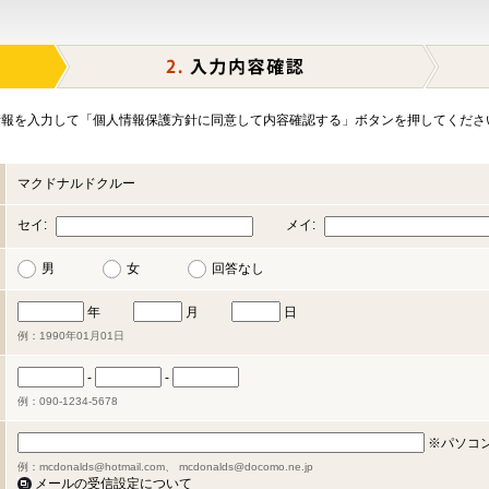
報を入力して「個人情報保護方針に同意して内容確認する」ボタンを押してくださ
マクドナルドクルー
セイ:
メイ:
男
女
回答なし
年
月
日
例：1990年01月01日
-
-
例：090-1234-5678
※パソコ
例：mcdonalds@hotmail.com、 mcdonalds@docomo.ne.jp
メールの受信設定について