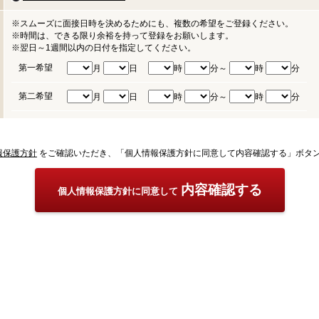
※スムーズに面接日時を決めるためにも、複数の希望をご登録ください。
※時間は、できる限り余裕を持って登録をお願いします。
※翌日～1週間以内の日付を指定してください。
第一希望
月
日
時
分～
時
分
第二希望
月
日
時
分～
時
分
報保護方針
をご確認いただき、「個人情報保護方針に同意して内容確認する」ボタ
内容確認する
個人情報保護方針に同意して