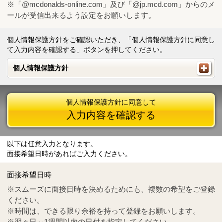
※「@mcdonalds-online.com」及び「@jp.mcd.com」からのメ
ールが受信出来るよう設定をお願いします。
個人情報保護方針をご確認いただき、「個人情報保護方針に同意し
て入力内容を確認する」ボタンを押してください。
個人情報保護方針
個人情報保護方針
個人情報保護方針に同意して
入力内容を確認する
以下は任意入力となります。
面接希望日時があればご入力ください。
Mail
crc@mcdonalds-online.com
面接希望日時
Tel
0570-55-0314
※スムーズに面接日時を決めるためにも、複数の希望をご登録
ください。
※時間は、できる限り余裕を持って登録をお願いします。
※翌々日～1週間以内の日付を指定してください。