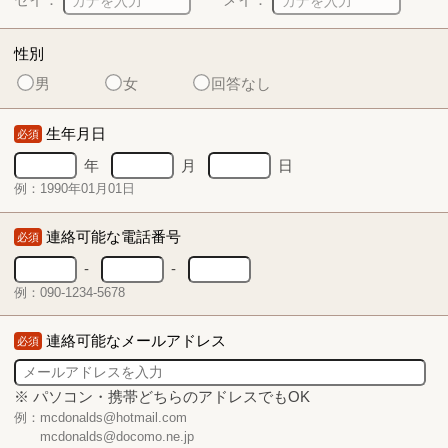
性別
男
女
回答なし
生年月日
必須
年
月
日
例：1990年01月01日
連絡可能な電話番号
必須
-
-
例：090-1234-5678
連絡可能なメールアドレス
必須
※ パソコン・携帯どちらのアドレスでもOK
例：mcdonalds@hotmail.com
mcdonalds@docomo.ne.jp