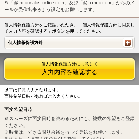
※「@mcdonalds-online.com」及び「@jp.mcd.com」からのメ
ールが受信出来るよう設定をお願いします。
個人情報保護方針をご確認いただき、「個人情報保護方針に同意し
て入力内容を確認する」ボタンを押してください。
個人情報保護方針
個人情報保護方針
個人情報保護方針に同意して
入力内容を確認する
以下は任意入力となります。
面接希望日時があればご入力ください。
Mail
crc@mcdonalds-online.com
面接希望日時
Tel
0570-55-0314
※スムーズに面接日時を決めるためにも、複数の希望をご登録
ください。
※時間は、できる限り余裕を持って登録をお願いします。
※翌々日～1週間以内の日付を指定してください。