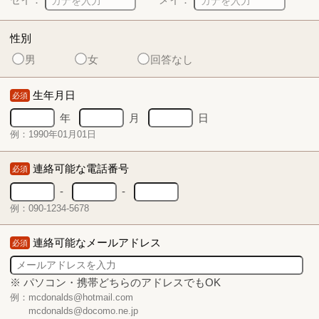
性別
男
女
回答なし
生年月日
必須
年
月
日
例：1990年01月01日
連絡可能な電話番号
必須
-
-
例：090-1234-5678
連絡可能なメールアドレス
必須
※ パソコン・携帯どちらのアドレスでもOK
例：mcdonalds@hotmail.com
mcdonalds@docomo.ne.jp