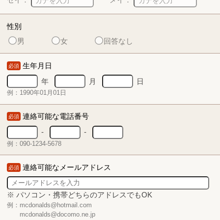
性別
男
女
回答なし
生年月日
必須
年
月
日
例：1990年01月01日
連絡可能な電話番号
必須
-
-
例：090-1234-5678
連絡可能なメールアドレス
必須
※ パソコン・携帯どちらのアドレスでもOK
例：mcdonalds@hotmail.com
mcdonalds@docomo.ne.jp