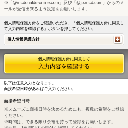
※「@mcdonalds-online.com」及び「@jp.mcd.com」からのメ
ールが受信出来るよう設定をお願いします。
個人情報保護方針をご確認いただき、「個人情報保護方針に同意し
て入力内容を確認する」ボタンを押してください。
個人情報保護方針
個人情報保護方針
個人情報保護方針に同意して
入力内容を確認する
以下は任意入力となります。
面接希望日時があればご入力ください。
Mail
crc@mcdonalds-online.com
面接希望日時
Tel
0570-55-0314
※スムーズに面接日時を決めるためにも、複数の希望をご登録
ください。
※時間は、できる限り余裕を持って登録をお願いします。
※翌日～1週間以内の日付を指定してください。